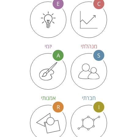
E
C
מנהלתי
יזמי
A
S
חברתי
אמנותי
R
I