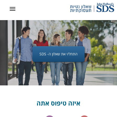
התחל/י את שאלון ה- SDS
איזה טיפוס אתה