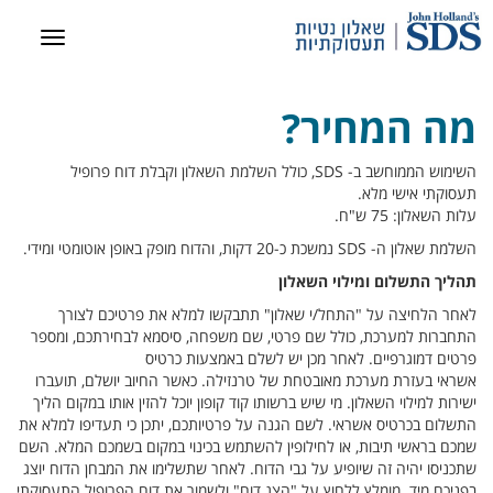
מה המחיר?
השימוש הממוחשב ב- SDS, כולל השלמת השאלון וקבלת דוח פרופיל
תעסוקתי אישי מלא.
עלות השאלון: 75 ש"ח.
השלמת שאלון ה- SDS נמשכת כ-20 דקות, והדוח מופק באופן אוטומטי ומידי.
תהליך התשלום ומילוי השאלון
לאחר הלחיצה על "התחל/י שאלון" תתבקשו למלא את פרטיכם לצורך
התחברות למערכת, כולל שם פרטי, שם משפחה, סיסמא לבחירתכם, ומספר
פרטים דמוגרפיים. לאחר מכן יש לשלם באמצעות כרטיס
אשראי בעזרת מערכת מאובטחת של טרנזילה. כאשר החיוב יושלם, תועברו
ישירות למילוי השאלון. מי שיש ברשותו קוד קופון יוכל להזין אותו במקום הליך
התשלום בכרטיס אשראי. לשם הגנה על פרטיותכם, יתכן כי תעדיפו למלא את
שמכם בראשי תיבות, או לחילופין להשתמש בכינוי במקום בשמכם המלא. השם
שתכניסו יהיה זה שיופיע על גבי הדוח. לאחר שתשלימו את המבחן הדוח יוצג
בפניכם מיד. מומלץ ללחוץ על "הצג דוח" ולשמור את דוח הפרופיל התעסוקתי