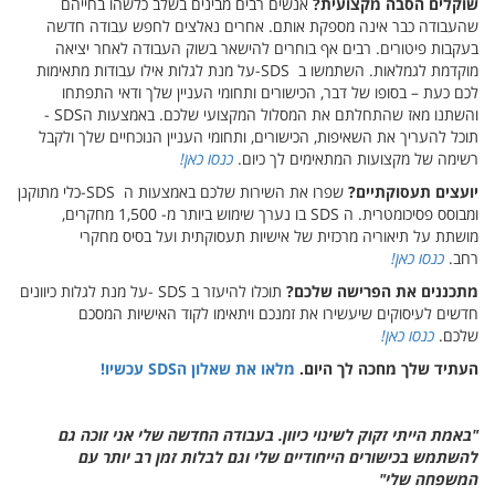
שוקלים הסבה מקצועית
?
אנשים רבים מבינים בשלב כלשהו בחייהם
שהעבודה כבר אינה מספקת אותם. אחרים נאלצים לחפש עבודה חדשה
בעקבות פיטורים. רבים אף בוחרים להישאר בשוק העבודה לאחר יציאה
מוקדמת לגמלאות. השתמשו ב
-SDS
על מנת לגלות אילו עבודות מתאימות
לכם כעת – בסופו של דבר, הכישורים ותחומי העניין שלך ודאי התפתחו
והשתנו מאז שהתחלתם את המסלול המקצועי שלכם. באמצעות ה
- SDS
תוכל להעריך את השאיפות, הכישורים, ותחומי העניין הנוכחיים שלך ולקבל
רשימה של מקצועות המתאימים לך כיום
.
כנסו כאן!
יועצים תעסוקתיים
?
שפרו את השירות שלכם באמצעות ה
-SDS
כלי מתוקנן
ומבוסס פסיכומטרית. ה
SDS
בו נערך שימוש ביותר מ- 1,500 מחקרים,
מושתת על תיאוריה מרכזית של אישיות תעסוקתית ועל בסיס מחקרי
רחב
.
כנסו כאן!
מתכננים את הפרישה שלכם
?
תוכלו להיעזר ב
- SDS
על מנת לגלות כיוונים
חדשים לעיסוקים שיעשירו את זמנכם ויתאימו לקוד האישיות המסכם
שלכם
.
כנסו כאן!
העתיד שלך מחכה לך היום.
מלאו את שאלון הSDS עכשיו!
"
באמת הייתי זקוק לשינוי כיוון. בעבודה החדשה שלי אני זוכה גם
להשתמש בכישורים הייחודיים שלי וגם לבלות זמן רב יותר עם
המשפחה שלי
"