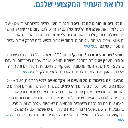
גלו את העתיד המקצועי שלכם
.
תלמידים או הורים לתלמידים
?
תלמידי תיכון יכולים להשתמש ב
-SDS
על
מנת למקד את אפשרויות הלימוד שלהם, להחליט לגבי כיוונים ללימודי ההמשך
או השכלה גבוהה, ולבחור את מגמות הלימוד וההרחבה שלהם בהתאם.
ה
- SDS
מפיק רשימה של תחומי לימוד שיכולים לסייע לכם להדק את היעדים
והמטרות שלכם
.
כנסו כאן!
חופש"שת והשתחררת! מברוק!
מבחן
SDS
יסייע לך ללמוד כיצד הכישורים
ותחומי העניין שגיליתם במהלך השירות הצבאי ישרתו אתכם באזרחות. היעזרו
ב
- SDS
על מנת ליהנות מהכוונה תעסוקתית, לתכנן את הלימודים והקריירה
שלכם ולהפוך את המעבר לחיים האזרחיים ליעיל וחלק
.
לחצו כאן!
מתעניין/ת בלימודים מקצועיים או אקדמאיים
?
לפי הנתונים, מעל 20%
סטודנטים וסטודנטיות נושרים מהלימודים בשנה הראשונה, אחרים אומרים כי
התחום שבחרו אינו מעניין אותם. אחרים משלימים את לימודיהם ורק אז
מבינים שלא רכשו מקצוע שמסב להם סיפוק ותחושת מימוש. חסכו זמן וכסף
באמצעות בחירה נכונה בלימודים המתאימים לאישיות שלכם באופן מיטבי.
באמצעות ה
-SDS
תוכלו לבחור בתחום לימודים שיאפשר לכם להשתלב
במקצוע המביא לידי ביטוי את השאיפות, הכישורים ותחומי העניין שלכם
.
לחצו
כאן!