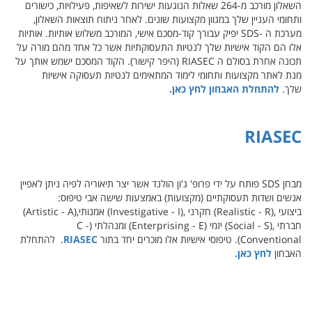
השאלון מורכב מ-264 שאלות הנוגעות ישירות לשאיפות, פעילויות, כישורים
ותחומי העניין שלך במגוון מקצועות שונים. לאחר ניתוח תוצאות השאלון,
מערכת ה
SDS-
יפיק עבורך קוד-מסכם אישי, המורכב משלוש אותיות. אותיות
אלו הם הקוד אישיות שלך לנטיות התעסוקתיות אשר כל אחד מהם מורה על
תכונה אחרת בסולם ה
RIASEC
(היפר קישור). הקוד המסכם ישמש אותך על
מנת לאתר מקצועות ותחומי לימוד המתאימים לנטיות תעסוקה אישיות
שלך.
להתחלת האבחון לחץ כאן.
RIASEC
מבחן SDS פותח על ידי פרופ' ג'ון הולנד אשר יצר תיאוריה לפיה ניתן לאפיין
אנשים ושדות תעסוקתיים (מקצועות) באמצעות שישה אבי טיפוס:
ביצועי
(Realistic - R),
חקרני
(Investigative - I),
אמנותי
(Artistic - A),
חברתי
(Social - S),
יזמי
(Enterprising - E)
ומנהלתי (C -
Conventional). טיפוסי אישיות אלו מוכרים יחד בתור
RIASEC
.
להתחלת
האבחון
לחץ כאן
.