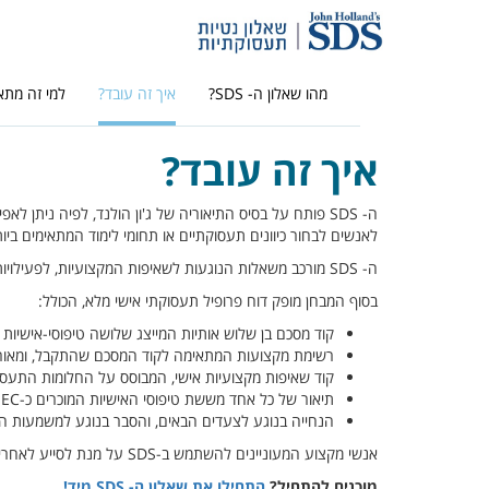
מהו שאלון ה- SDS?
איך זה עובד?
למי זה מתא
איך זה עובד?
ה-
SDS
פותח על בסיס התיאוריה של ג'ון הולנד, לפיה ניתן לאפי
לאנשים לבחור כיוונים תעסוקתיים או תחומי לימוד המתאימים ביות
ה-
SDS
מורכב משאלות הנוגעות לשאיפות המקצועיות, לפעילויות, ל
בסוף המבחן מופק דוח פרופיל תעסוקתי אישי מלא, הכולל:
קוד מסכם בן שלוש אותיות המייצג שלושה טיפוסי-אישיו
רשימת מקצועות המתאימה לקוד המסכם שהתקבל, ומאור
קוד שאיפות מקצועיות אישי, המבוסס על החלומות התעסו
תיאור של כל אחד מששת טיפוסי האישיות המוכרים כ-
SEC
הנחייה בנוגע לצעדים הבאים, והסבר בנוגע למשמעות הק
אנשי מקצוע המעוניינים להשתמש ב-
SDS
על מנת לסייע לאחרים
מוכנים להתחיל?
התחילו את שאלון ה- SDS מיד!