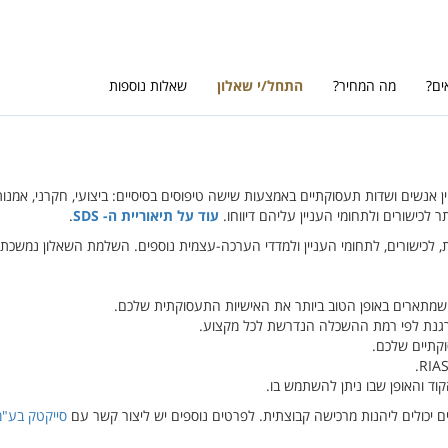
ים?
מה המחיר?
התחל/י שאלון
שאלות נוספות
ין אנשים ושדות תעסוקתיים באמצעות שישה טיפוסים בסיסיים: ביצועי, חקרני, אמנותי
ר לכישורים ולתחומי העניין עליהם דיווחו.
עוד על תיאוריית ה- SDS
.
כישורים, לתחומי העניין ולמדדי הערכה-עצמית נוספים. השלמת השאלון נמשכת כ-20 דקו
ת שמתארים באופן הטוב ביותר את האישיות התעסוקתית שלכם.
גנת לפי רמת ההשכלה הנדרשת לכל מקצוע.
קתיים שלכם.
.
RIA
וד והאופן שבו ניתן להשתמש בו.
 יכולים ליהנות מרכישה קבוצתית. לפרטים נוספים יש ליצור קשר עם
סייקטק בע"מ