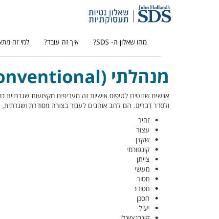
מהו שאלון ה- SDS?
איך זה עובד?
למי זה מתא
מנהלתי (Conventional)
אנשים שנוטים לטיפוס אישיות זה מעדיפים מקצועות שגרתיים כמו 
ולסדר דברים. הם לרוב אוהבים לעבוד בצורה מסודרת ושגרתית, ל
זהיר
עצור
שקדן
קונפורמי
צייתן
מעשי
מסור
מסודר
חסכן
יעיל
קונבנציונלי